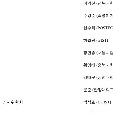
이덕진 (전북대학
주영준 (숙명여
한수희 (POSTEC
허필원 (GIST)
황면중 (서울시
황영배 (충북대학
강태구 (상명대학
문준 (한양대학교
심사위원회
박석호 (DGIST)