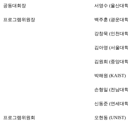
대
공동대회장
서영수 (울산대학
회
프로그램위원장
백주훈 (광운대학
강창묵 (인천대학
김아영 (서울대학
김원희 (중앙대학
박해원 (KAIST)
손형일 (전남대학
신동준 (연세대학
프로그램위원회
오현동 (UNIST)