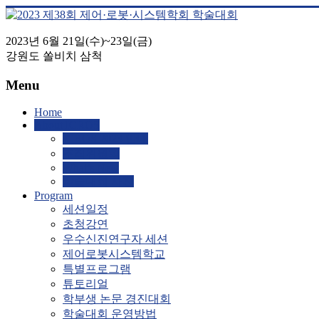
Skip
to
content
2023년 6월 21일(수)~23일(금)
2023
강원도 쏠비치 삼척
제
38
Menu
회
제
Home
About ICROS
어
ICROS 2023 안내
·
조직위원회
로
What’s New
학술대회 사진
봇
Program
·
세션일정
시
초청강연
스
우수신진연구자 세션
템
제어로봇시스템학교
특별프로그램
학
튜토리얼
회
학부생 논문 경진대회
학
학술대회 운영방법