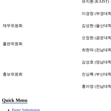
유지환 (KAIST)
이경창 (부경대학
재무위원회
김성현 (울산대학
오정현 (광운대학
출판위원회
최현덕 (전남대학
김성호 (영남대학
홍보위원회
진상록 (부산대학
홍아영 (전남대학
Quick Menu
Paper Submission