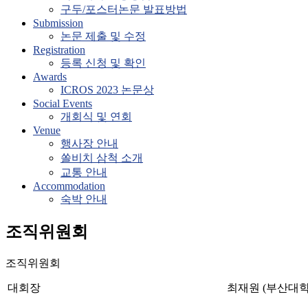
술
구두/포스터논문 발표방법
Submission
대
논문 제출 및 수정
회
Registration
등록 신청 및 확인
2023
Awards
제
ICROS 2023 논문상
38
Social Events
회
개회식 및 연회
제
Venue
어
행사장 안내
·
쏠비치 삼척 소개
로
교통 안내
봇
Accommodation
·
숙박 안내
시
스
조직위원회
템
학
조직위원회
회
학
대회장
최재원 (부산대학
술